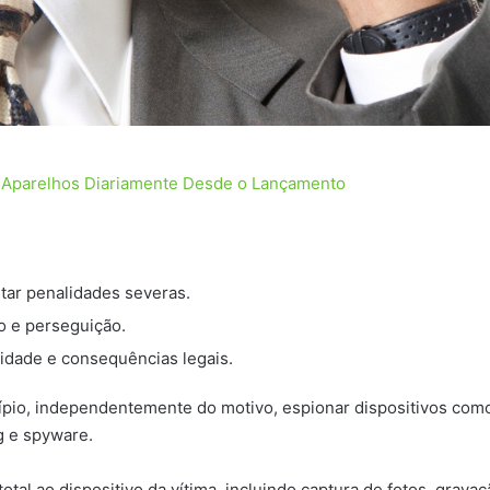
0 Aparelhos Diariamente Desde o Lançamento
etar penalidades severas.
vo e perseguição.
cidade e consequências legais.
ncípio, independentemente do motivo, espionar dispositivos com
g e spyware.
total ao dispositivo da vítima, incluindo captura de fotos, gra