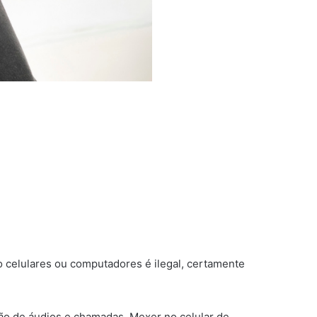
o celulares ou computadores é ilegal, certamente
vação de áudios e chamadas. Mexer no celular de