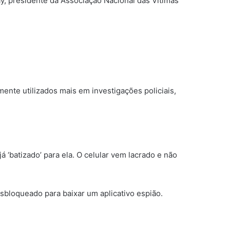
ay, presidente da Associação Nacional das Vítimas
ente utilizados mais em investigações policiais,
á ‘batizado’ para ela. O celular vem lacrado e não
sbloqueado para baixar um aplicativo espião.