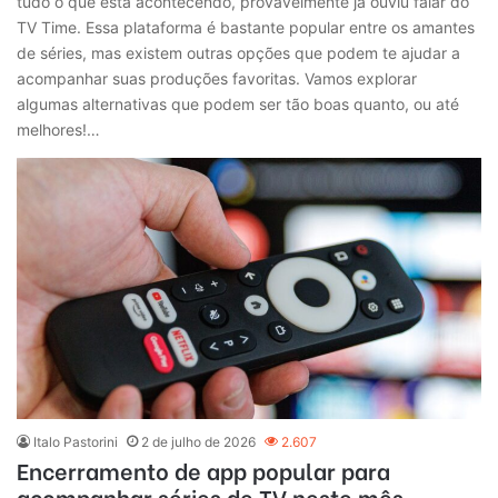
tudo o que está acontecendo, provavelmente já ouviu falar do
TV Time. Essa plataforma é bastante popular entre os amantes
de séries, mas existem outras opções que podem te ajudar a
acompanhar suas produções favoritas. Vamos explorar
algumas alternativas que podem ser tão boas quanto, ou até
melhores!…
Italo Pastorini
2 de julho de 2026
2.607
Encerramento de app popular para
acompanhar séries de TV neste mês