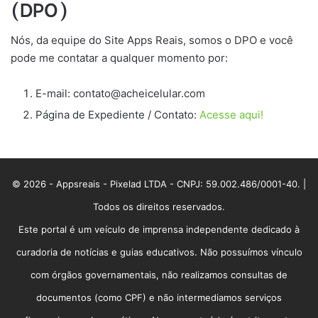
(DPO)
Nós, da equipe do Site Apps Reais, somos o DPO e você
pode me contatar a qualquer momento por:
E-mail:
contato@acheicelular.com
Página de Expediente / Contato:
Acesse aqui!
© 2026 - Appsreais - Pixelad LTDA - CNPJ: 59.002.486/0001-40. |
Todos os direitos reservados.
Este portal é um veículo de imprensa independente dedicado à
curadoria de notícias e guias educativos. Não possuímos vínculo
com órgãos governamentais, não realizamos consultas de
documentos (como CPF) e não intermediamos serviços