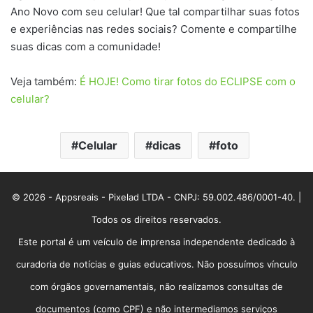
Ano Novo com seu celular! Que tal compartilhar suas fotos
e experiências nas redes sociais? Comente e compartilhe
suas dicas com a comunidade!
Veja também:
É HOJE! Como tirar fotos do ECLIPSE com o
celular?
Celular
dicas
foto
© 2026 - Appsreais - Pixelad LTDA - CNPJ: 59.002.486/0001-40. |
Todos os direitos reservados.
Este portal é um veículo de imprensa independente dedicado à
curadoria de notícias e guias educativos. Não possuímos vínculo
com órgãos governamentais, não realizamos consultas de
documentos (como CPF) e não intermediamos serviços