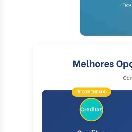
Taxas
Melhores Op
Com
RECOMENDADO
Creditas