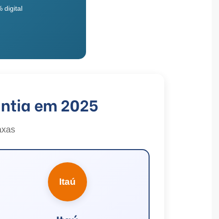
digital
ntia em 2025
axas
Itaú