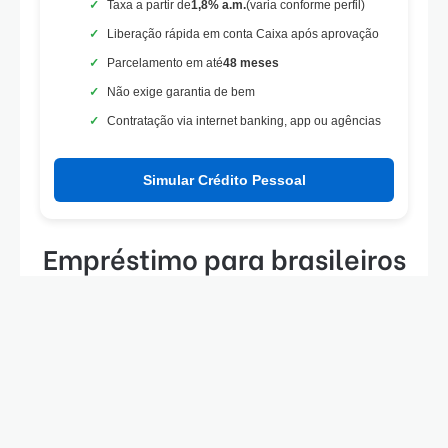
Taxa a partir de
1,8% a.m.
(varia conforme perfil)
Liberação rápida em conta Caixa após aprovação
Parcelamento em até
48 meses
Não exige garantia de bem
Contratação via internet banking, app ou agências
Simular Crédito Pessoal
Empréstimo para brasileiros
negativados
Mesmo quem possui restrições no CPF costuma ter
B
dúvidas sobre a liberação de crédito pela Caixa.
Vo
A instituição realiza uma análise completa do perfil
a
financeiro de cada solicitante, levando em conta histórico