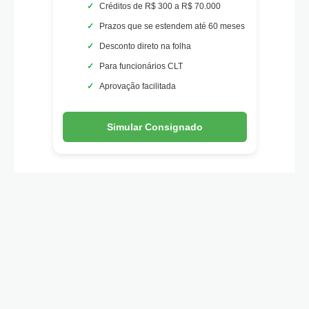
Créditos de R$ 300 a R$ 70.000
Prazos que se estendem até 60 meses
Desconto direto na folha
Para funcionários CLT
Aprovação facilitada
Simular Consignado
Posso conseguir mesmo estando negativado?
Sim — desde que você possa oferecer uma garantia
B
válida. Alguns pontos importantes:
Vo
A garantia reduz o risco para a Creditas, o que
a
aumenta suas chances de aprovação mesmo com
pendências no CPF.
t