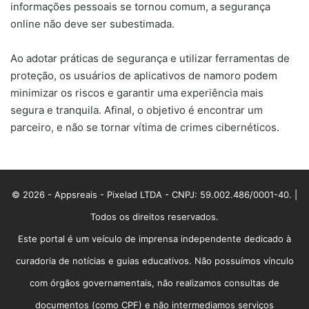
informações pessoais se tornou comum, a segurança
online não deve ser subestimada.
Ao adotar práticas de segurança e utilizar ferramentas de
proteção, os usuários de aplicativos de namoro podem
minimizar os riscos e garantir uma experiência mais
segura e tranquila. Afinal, o objetivo é encontrar um
parceiro, e não se tornar vítima de crimes cibernéticos.
© 2026 - Appsreais - Pixelad LTDA - CNPJ: 59.002.486/0001-40. |
Todos os direitos reservados.
Este portal é um veículo de imprensa independente dedicado à
curadoria de notícias e guias educativos. Não possuímos vínculo
com órgãos governamentais, não realizamos consultas de
documentos (como CPF) e não intermediamos serviços