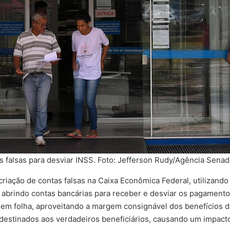
falsas para desviar INSS. Foto: Jefferson Rudy/Agência Sena
riação de contas falsas na Caixa Econômica Federal, utilizando
 abrindo contas bancárias para receber e desviar os pagamento
 em folha, aproveitando a margem consignável dos benefícios
 destinados aos verdadeiros beneficiários, causando um impacto