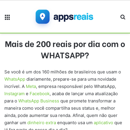
Menu
Pr
Mais de 200 reais por dia com o
WHATSAPP?
Se você é um dos 160 milhões de brasileiros que usam o
WhatsApp
diariamente, prepare-se para uma novidade
incrível. A
Meta
, empresa responsável pelo WhatsApp,
Instagram
e
Facebook
, acaba de lançar uma atualização
para o
WhatsApp Business
que promete transformar a
maneira como você compartilha seus status e, melhor
ainda, pode aumentar sua renda. Afinal, quem não quer
ganhar um
dinheiro extra
enquanto usa um
aplicativo
que
já faz parte do nosso dia a dia?