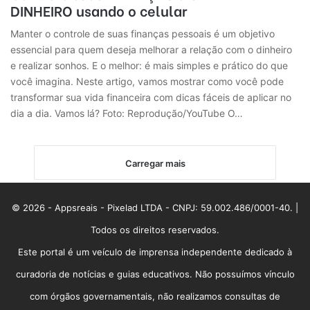
DINHEIRO usando o celular
Manter o controle de suas finanças pessoais é um objetivo
essencial para quem deseja melhorar a relação com o dinheiro
e realizar sonhos. E o melhor: é mais simples e prático do que
você imagina. Neste artigo, vamos mostrar como você pode
transformar sua vida financeira com dicas fáceis de aplicar no
dia a dia. Vamos lá? Foto: Reprodução/YouTube O…
Carregar mais
© 2026 - Appsreais - Pixelad LTDA - CNPJ: 59.002.486/0001-40. |
Todos os direitos reservados.
Este portal é um veículo de imprensa independente dedicado à
curadoria de notícias e guias educativos. Não possuímos vínculo
com órgãos governamentais, não realizamos consultas de