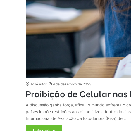
José Vitor
9 de dezembro de 2023
Proibição de Celular nas
A discussão ganha força, afinal, o mundo enfrenta o c
países impõe restrições aos dispositivos dentro das in
Internacional de Avaliação de Estudantes (Pisa) de…
Leia mais »