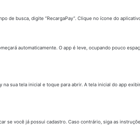
mpo de busca, digite “RecargaPay”. Clique no ícone do aplicativ
meçará automaticamente. O app é leve, ocupando pouco espaço n
na sua tela inicial e toque para abrir. A tela inicial do app exib
icar se você já possui cadastro. Caso contrário, siga as instruç