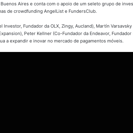
uenos Aires e conta com o apoio de um seleto grupo de invest
rmas de crowdfunding AngelList e FundersClub.
 Investor, Fundador da OLX, Zingy, Aucland), Martín Varsavsky (
Expansion), Peter Kellner (Co-Fundador da Endeavor, Fundador
nua a expandir e inovar no mercado de pagamentos móveis.