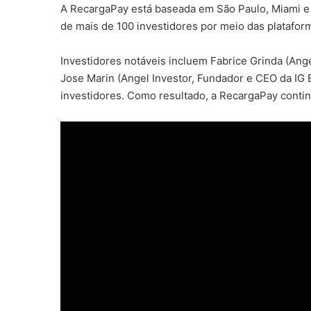
A RecargaPay está baseada em São Paulo, Miami e B
de mais de 100 investidores por meio das platafo
Investidores notáveis incluem Fabrice Grinda (Angel
Jose Marin (Angel Investor, Fundador e CEO da IG 
investidores. Como resultado, a RecargaPay conti