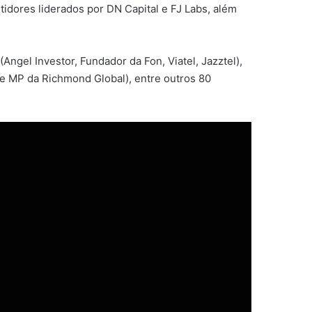
idores liderados por DN Capital e FJ Labs, além
Angel Investor, Fundador da Fon, Viatel, Jazztel),
 e MP da Richmond Global), entre outros 80