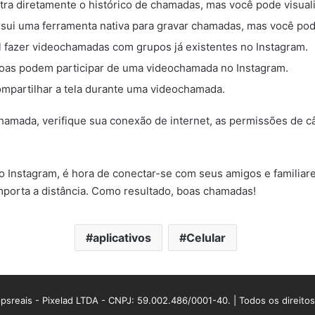
ra diretamente o histórico de chamadas, mas você pode visual
ui uma ferramenta nativa para gravar chamadas, mas você pode
l fazer videochamadas com grupos já existentes no Instagram.
oas podem participar de uma videochamada no Instagram.
ompartilhar a tela durante uma videochamada.
chamada, verifique sua conexão de internet, as permissões de c
nstagram, é hora de conectar-se com seus amigos e familiares
mporta a distância. Como resultado, boas chamadas!
aplicativos
Celular
sreais - Pixelad LTDA - CNPJ: 59.002.486/0001-40. | Todos os direito