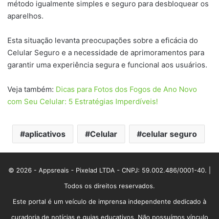
método igualmente simples e seguro para desbloquear os
aparelhos.
Esta situação levanta preocupações sobre a eficácia do
Celular Seguro e a necessidade de aprimoramentos para
garantir uma experiência segura e funcional aos usuários.
Veja também:
Dicas para Fotos dos Fogos de Ano Novo
com Seu Celular: 5 Estratégias Imperdíveis!
aplicativos
Celular
celular seguro
© 2026 - Appsreais - Pixelad LTDA - CNPJ: 59.002.486/0001-40. |
Todos os direitos reservados.
Este portal é um veículo de imprensa independente dedicado à
curadoria de notícias e guias educativos. Não possuímos vínculo