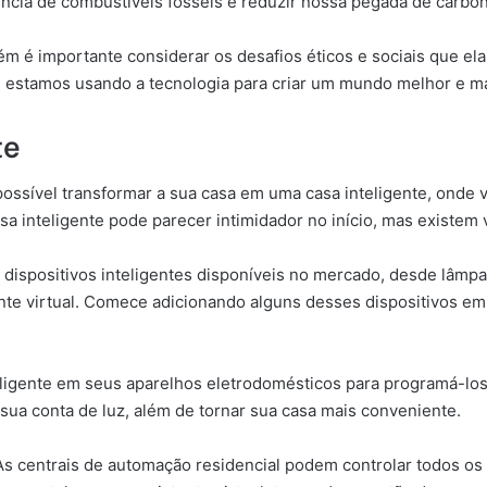
ncia de combustíveis fósseis e reduzir nossa pegada de carbo
ém é importante considerar os desafios éticos e sociais que 
ue estamos usando a tecnologia para criar um mundo melhor e ma
te
possível transformar a sua casa em uma casa inteligente, onde 
asa inteligente pode parecer intimidador no início, mas existem
s dispositivos inteligentes disponíveis no mercado, desde lâmp
nte virtual. Comece adicionando alguns desses dispositivos em
eligente em seus aparelhos eletrodomésticos para programá-los p
sua conta de luz, além de tornar sua casa mais conveniente.
 As centrais de automação residencial podem controlar todos os 