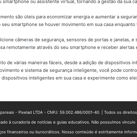
 smartphone ou assistente virtual, tornando a gestão da sua cas
mento são úteis para economizar energia e aumentar a seguranç
 o seu smartphone se houver movimento em sua casa enquanto v
dicione câmeras de segurança, sensores de portas e janelas, e 
sa remotamente através do seu smartphone e receber alertas e
ito de várias maneiras fáceis, desde a adição de dispositivos 
ovimento e sistema de segurança inteligente, você pode contro
ispositivos inteligentes em sua casa e experimente como eles 
sreais - Pixelad LTDA - CNPJ: 59.002.486/0001-40. | Todos os direito
ado à curadoria de notícias e guias educativos. Não possuímos víncul
 financeiros ou burocráticos. Nosso conteúdo é estritamente informati