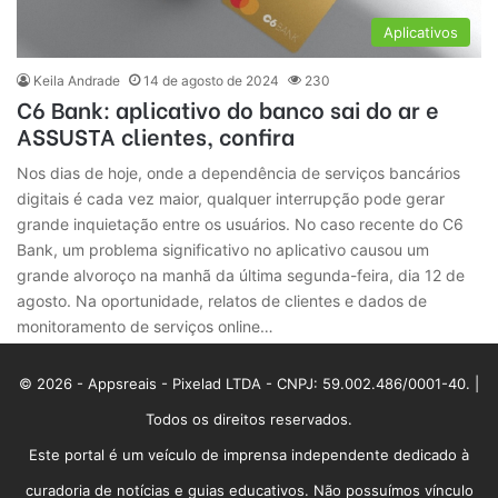
Aplicativos
Keila Andrade
14 de agosto de 2024
230
C6 Bank: aplicativo do banco sai do ar e
ASSUSTA clientes, confira
Nos dias de hoje, onde a dependência de serviços bancários
digitais é cada vez maior, qualquer interrupção pode gerar
grande inquietação entre os usuários. No caso recente do C6
Bank, um problema significativo no aplicativo causou um
grande alvoroço na manhã da última segunda-feira, dia 12 de
agosto. Na oportunidade, relatos de clientes e dados de
monitoramento de serviços online…
© 2026 - Appsreais - Pixelad LTDA - CNPJ: 59.002.486/0001-40. |
Todos os direitos reservados.
Este portal é um veículo de imprensa independente dedicado à
curadoria de notícias e guias educativos. Não possuímos vínculo