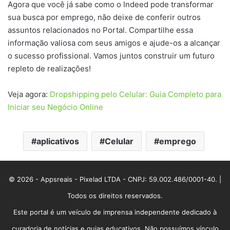
Agora que você já sabe como o Indeed pode transformar
sua busca por emprego, não deixe de conferir outros
assuntos relacionados no Portal. Compartilhe essa
informação valiosa com seus amigos e ajude-os a alcançar
o sucesso profissional. Vamos juntos construir um futuro
repleto de realizações!
Veja agora:
Dropshipping pelo Celular: Guia Completo para
Iniciar seu Negócio Online
aplicativos
Celular
emprego
© 2026 - Appsreais - Pixelad LTDA - CNPJ: 59.002.486/0001-40. |
Todos os direitos reservados.
Este portal é um veículo de imprensa independente dedicado à
curadoria de notícias e guias educativos. Não possuímos vínculo