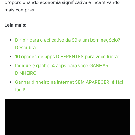
proporcionando economia significativa e incentivando
mais compras.
Leia mais:
Dirigir para o aplicativo da 99 é um bom negócio?
Descubra!
10 opções de apps DIFERENTES para você lucrar
Indique e ganhe: 4 apps para você GANHAR
DINHEIRO
Ganhar dinheiro na internet SEM APARECER: é fácil,
fácil!