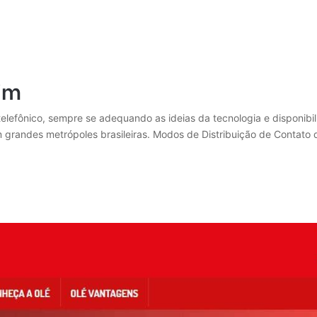
im
lefônico, sempre se adequando as ideias da tecnologia e disponibil
em grandes metrópoles brasileiras. Modos de Distribuição de Contat