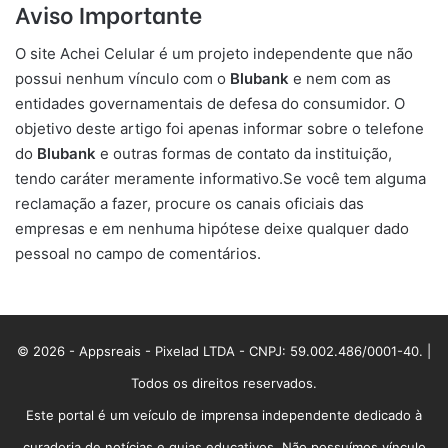
Aviso Importante
O site Achei Celular é um projeto independente que não
possui nenhum vínculo com o
Blubank
e nem com as
entidades governamentais de defesa do consumidor. O
objetivo deste artigo foi apenas informar sobre o telefone
do
Blubank
e outras formas de contato da instituição,
tendo caráter meramente informativo.Se você tem alguma
reclamação a fazer, procure os canais oficiais das
empresas e em nenhuma hipótese deixe qualquer dado
pessoal no campo de comentários.
© 2026 - Appsreais - Pixelad LTDA - CNPJ: 59.002.486/0001-40. |
Todos os direitos reservados.
Este portal é um veículo de imprensa independente dedicado à
curadoria de notícias e guias educativos. Não possuímos vínculo