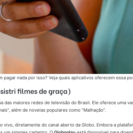
m pagar nada por isso? Veja quais aplicativos oferecem essa pos
sistri filmes de graça)
a das maiores redes de televisão do Brasil. Ele oferece uma va
rmais”, além de novelas populares como “Malhação”.
ao vivo, diretamente do canal aberto da Globo. Embora a plataf
ós um simples cadastro. O
Globoplay
está disponível para downl