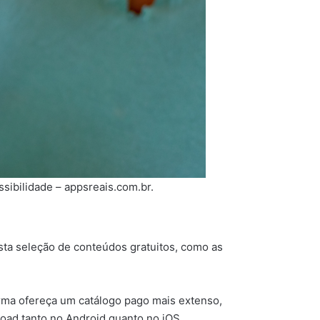
sibilidade – appsreais.com.br.
sta seleção de conteúdos gratuitos, como as
orma ofereça um catálogo pago mais extenso,
oad tanto no Android quanto no iOS.