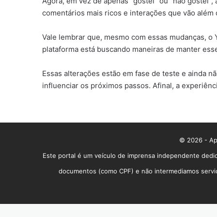
Agora, em vez de apenas “gostei” ou “não gostei”, 
comentários mais ricos e interações que vão além 
Vale lembrar que, mesmo com essas mudanças, o Yo
plataforma está buscando maneiras de manter esse
Essas alterações estão em fase de teste e ainda 
influenciar os próximos passos. Afinal, a experiênc
© 2026 - App
Este portal é um veículo de imprensa independente dedic
documentos (como CPF) e não intermediamos serviços