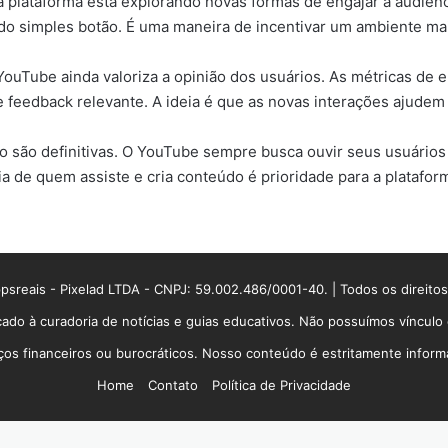
a plataforma está explorando novas formas de engajar a audiênci
do simples botão. É uma maneira de incentivar um ambiente mai
uTube ainda valoriza a opinião dos usuários. As métricas de e
 feedback relevante. A ideia é que as novas interações ajudem
não são definitivas. O YouTube sempre busca ouvir seus usuári
ia de quem assiste e cria conteúdo é prioridade para a platafor
sreais - Pixelad LTDA - CNPJ: 59.002.486/0001-40. | Todos os direito
ado à curadoria de notícias e guias educativos. Não possuímos víncul
 financeiros ou burocráticos. Nosso conteúdo é estritamente informati
Home
Contato
Política de Privacidade