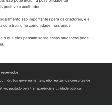
a. Isso pode incluir a possibilidade de
s positivo e acolhedor.
ngajamento são importantes para os criadores, e a
 a construir uma comunidade mais unida.
os e o que eles pensam sobre essas mudanças pode
ma.
s reservados.
o com órgãos governamentais, não realizamos consultas de
vo, pautado pela transparência e utilidade pública.