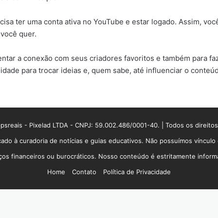
ecisa ter uma conta ativa no YouTube e estar logado. Assim, vo
você quer.
tar a conexão com seus criadores favoritos e também para faz
idade para trocar ideias e, quem sabe, até influenciar o conte
sreais - Pixelad LTDA - CNPJ: 59.002.486/0001-40. | Todos os direito
ado à curadoria de notícias e guias educativos. Não possuímos víncul
 financeiros ou burocráticos. Nosso conteúdo é estritamente informati
Home
Contato
Política de Privacidade