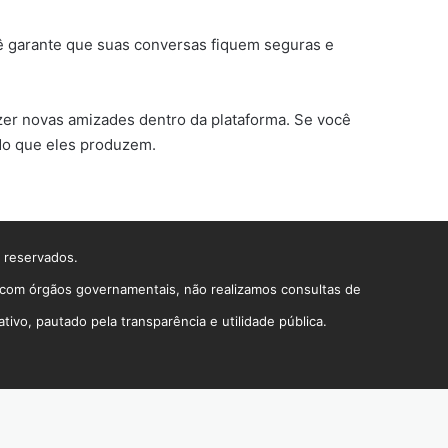
cê garante que suas conversas fiquem seguras e
er novas amizades dentro da plataforma. Se você
údo que eles produzem.
s reservados.
o com órgãos governamentais, não realizamos consultas de
vo, pautado pela transparência e utilidade pública.