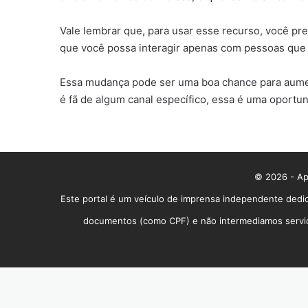
Vale lembrar que, para usar esse recurso, você pr
que você possa interagir apenas com pessoas que 
Essa mudança pode ser uma boa chance para aumen
é fã de algum canal específico, essa é uma oportun
© 2026 - App
Este portal é um veículo de imprensa independente dedic
documentos (como CPF) e não intermediamos serviços