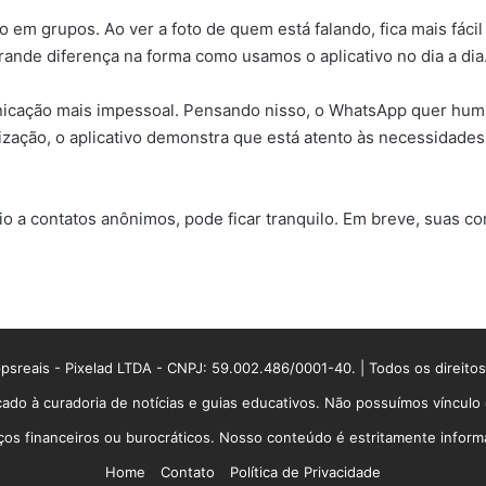
 em grupos. Ao ver a foto de quem está falando, fica mais fáci
de diferença na forma como usamos o aplicativo no dia a dia
nicação mais impessoal. Pensando nisso, o WhatsApp quer huma
zação, o aplicativo demonstra que está atento às necessidades
o a contatos anônimos, pode ficar tranquilo. Em breve, suas co
sreais - Pixelad LTDA - CNPJ: 59.002.486/0001-40. | Todos os direito
ado à curadoria de notícias e guias educativos. Não possuímos víncul
 financeiros ou burocráticos. Nosso conteúdo é estritamente informati
Home
Contato
Política de Privacidade