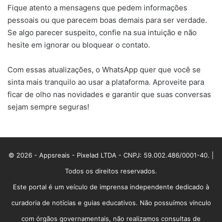
Fique atento a mensagens que pedem informações
pessoais ou que parecem boas demais para ser verdade.
Se algo parecer suspeito, confie na sua intuição e não
hesite em ignorar ou bloquear o contato.
Com essas atualizações, o WhatsApp quer que você se
sinta mais tranquilo ao usar a plataforma. Aproveite para
ficar de olho nas novidades e garantir que suas conversas
sejam sempre seguras!
© 2026 - Appsreais - Pixelad LTDA - CNPJ: 59.002.486/0001-40. |
Todos os direitos reservados.
Este portal é um veículo de imprensa independente dedicado à
curadoria de notícias e guias educativos. Não possuímos vínculo
com órgãos governamentais, não realizamos consultas de