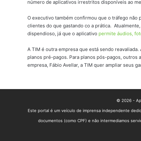
número de aplicativos irrestritos disponíveis ao 
O executivo também confirmou que o tráfego não pa
clientes do que gastando co a prática. Atualment
dispendioso, já que o aplicativo
permite áudios, fot
A TIM é outra empresa que está sendo reavaliada.
planos pré-pagos. Para planos pós-pagos, outros a
empresa, Fábio Avellar, a TIM quer ampliar seus g
© 2026 - App
Este portal é um veículo de imprensa independente dedic
documentos (como CPF) e não intermediamos serviços