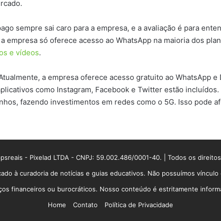
mercado.
go sempre sai caro para a empresa, e a avaliação é para enten
e, a empresa só oferece acesso ao WhatsApp na maioria dos pla
os e vídeos
.
 Atualmente, a empresa oferece acesso gratuito ao WhatsApp e
plicativos como Instagram, Facebook e Twitter estão incluídos.
anhos, fazendo investimentos em redes como o 5G. Isso pode af
sreais - Pixelad LTDA - CNPJ: 59.002.486/0001-40. | Todos os direito
ado à curadoria de notícias e guias educativos. Não possuímos víncul
 financeiros ou burocráticos. Nosso conteúdo é estritamente informati
Home
Contato
Política de Privacidade