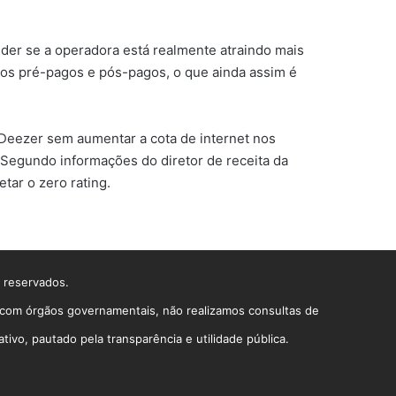
der se a operadora está realmente atraindo mais
nos pré-pagos e pós-pagos, o que ainda assim é
 Deezer sem aumentar a cota de internet nos
 Segundo informações do diretor de receita da
etar o zero rating.
s reservados.
o com órgãos governamentais, não realizamos consultas de
vo, pautado pela transparência e utilidade pública.