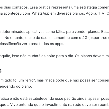
 os dias contados. Essa prática representa uma estratégia comer
mo já aconteceu com WhatsApp em diversos planos. Agora, TIM, 
 determinados aplicativos como tática para vender planos. Essa
ivos. No entanto, o uso de dados aumentou com o 4G (espera-se
lassificação zero para todos os apps.
quilo, isso não mudará da noite para o dia. Os planos devem 
s
ilimitado foi um “erro”, mas “nada pode que não possa ser cons
ependendo do plano.
prática e não está estabelecendo esse padrão ainda, apesar pos
 que a Vivo entende que o investimento na rede deve ser reemb