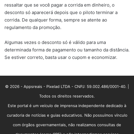
ressaltar que se você pagar a corrida em dinheiro, o
desconto só aparecerá depois que o piloto terminar a
corrida. De qualquer forma, sempre se atente ao
regulamento da promoção.
Algumas vezes o desconto só é válido para uma
determinada forma de pagamento ou tamanho da distância.
Se estiver correto, basta usar o cupom e economizar.
© 2026 - Appsreais - Pixelad LTDA - CNPJ: 59.002.486/0001-40. |
Todos os direitos reservados.
Este portal é um veículo de imprensa independente dedicado à
curadoria de notícias e guias educativos. Não possuímos vínculo
com órgãos governamentais, não realizamos consultas de