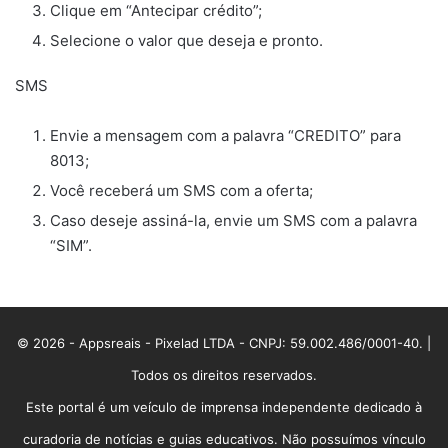
Clique em “Antecipar crédito”;
Selecione o valor que deseja e pronto.
SMS
Envie a mensagem com a palavra “CREDITO” para
8013;
Você receberá um SMS com a oferta;
Caso deseje assiná-la, envie um SMS com a palavra
“SIM”.
© 2026 - Appsreais - Pixelad LTDA - CNPJ: 59.002.486/0001-40. |
Todos os direitos reservados.
Este portal é um veículo de imprensa independente dedicado à
curadoria de notícias e guias educativos. Não possuímos vínculo