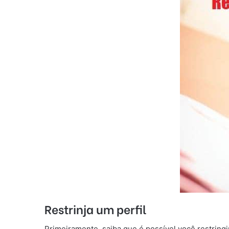
Restrinja um perfil
Primeiramente, saiba que é possível você restringi