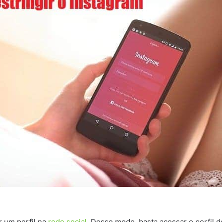
r um perfil na
rede social
. Desse modo, basta acessar o perfil