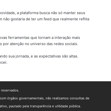
 novidade, a plataforma busca não só manter seus
 não gostaria de ter um feed que realmente reflita
ovas ferramentas que tornam a interação mais
o por atenção no universo das redes sociais.
o sua jornada, e as expectativas são altas.
ecer.
s reservados.
o com órgãos governamentais, não realizamos consultas de
vo, pautado pela transparência e utilidade pública.