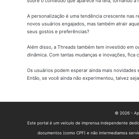
sobre o conteúdo que aparece na tela, tornando a 
A personalização é uma tendência crescente nas re
novos usuários engajados, mas também atrair aquele
seus gostos e preferências?
Além disso, a Threads também tem investido em out
dinâmica. Com tantas mudanças e inovações, fica cl
Os usuários podem esperar ainda mais novidades e
Então, se você ainda não experimentou, talvez seja
© 2026 - App
Este portal é um veículo de imprensa independente dedic
documentos (como CPF) e não intermediamos serviços