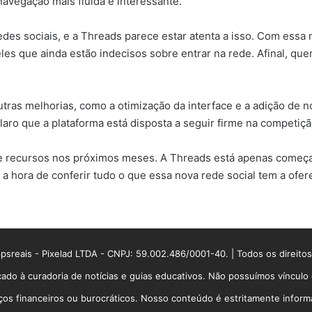
navegação mais fluida e interessante.
des sociais, e a Threads parece estar atenta a isso. Com essa
s que ainda estão indecisos sobre entrar na rede. Afinal, quem
ras melhorias, como a otimização da interface e a adição de n
aro que a plataforma está disposta a seguir firme na competiçã
 recursos nos próximos meses. A Threads está apenas começand
 a hora de conferir tudo o que essa nova rede social tem a ofer
sreais - Pixelad LTDA - CNPJ: 59.002.486/0001-40. | Todos os direito
ado à curadoria de notícias e guias educativos. Não possuímos víncul
 financeiros ou burocráticos. Nosso conteúdo é estritamente informati