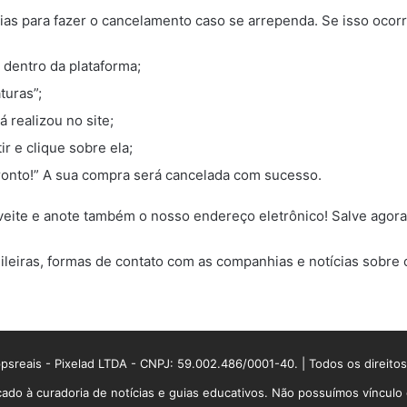
ias para fazer o cancelamento caso se arrependa. Se isso ocorre
dentro da plataforma;
turas”;
 realizou no site;
r e clique sobre ela;
 pronto!” A sua compra será cancelada com sucesso.
eite e anote também o nosso endereço eletrônico! Salve agora
leiras, formas de contato com as companhias e notícias sobre
sreais - Pixelad LTDA - CNPJ: 59.002.486/0001-40. | Todos os direito
ado à curadoria de notícias e guias educativos. Não possuímos víncul