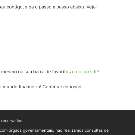
u contigo, siga o passo a passo abaixo. Veja:
 mesmo na sua barra de favoritos
o nosso site!
 o mundo financeiro! Continue conosco!
s reservados.
o com órgãos governamentais, não realizamos consultas de