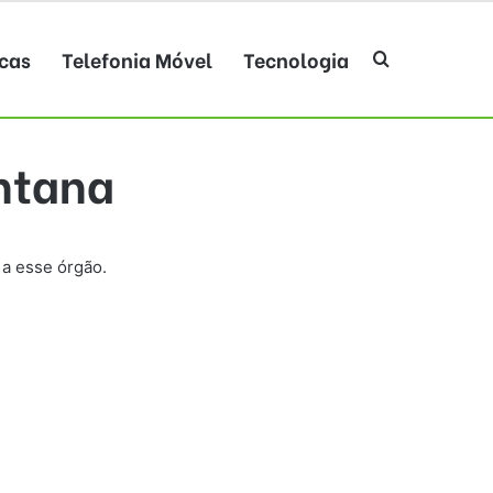
cas
Telefonia Móvel
Tecnologia
Procurar po
antana
a esse órgão.