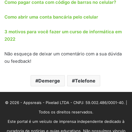
Como pagar conta com código de barras no celular?
Como abrir uma conta bancária pelo celular
3 motivos para você fazer um curso de informática em
2022
Não esqueça de deixar um comentário com a sua dúvida
ou feedback!
Demerge
Telefone
© 2026 - Appsreais - Pixelad LTDA - CNPJ: 59.002.486/0001-40. |
Todos os direitos reservados.
Este portal é um veículo de imprensa independente dedicado à
curadoria de notícias e guias educativos. Não possuímos vínculo