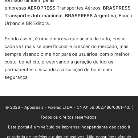
formado também pelas
empresas
AEROPRESS
Transportes Aéreos,
BRASPRESS
Transportes Internacional
,
BRASPRESS Argentina
, Banco
Urbano e BR Editora.
Sendo assim, é uma empresa que acima de tudo, busca
cada vez mais se aperfeiçoar e crescer no mercado, mas
sempre visando o melhor para os usuários, com o melhor
custo-benefício, preservando a geração de lucros
permanentes e visando a circulação de bens com
segurança.
© 2026 - Appsreais - Pixelad LTDA - CNPJ: 59.002.486/0001-40. |
Todos os direitos reservados.
Este portal é um veículo de imprensa independente dedicado à
curadoria de notícias e guias educativos. Não possuímos vínculo