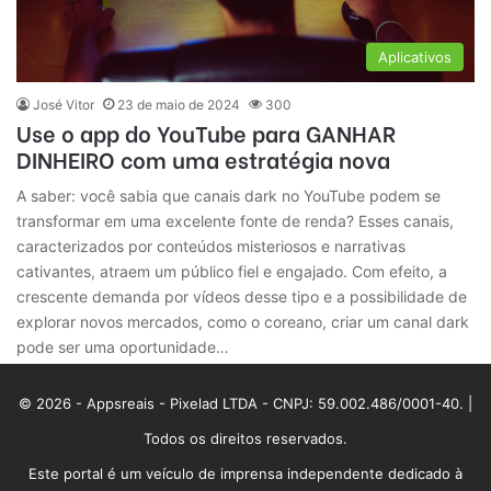
Aplicativos
José Vitor
23 de maio de 2024
300
Use o app do YouTube para GANHAR
DINHEIRO com uma estratégia nova
A saber: você sabia que canais dark no YouTube podem se
transformar em uma excelente fonte de renda? Esses canais,
caracterizados por conteúdos misteriosos e narrativas
cativantes, atraem um público fiel e engajado. Com efeito, a
crescente demanda por vídeos desse tipo e a possibilidade de
explorar novos mercados, como o coreano, criar um canal dark
pode ser uma oportunidade…
© 2026 - Appsreais - Pixelad LTDA - CNPJ: 59.002.486/0001-40. |
Todos os direitos reservados.
Este portal é um veículo de imprensa independente dedicado à