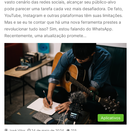
vasto cenário das redes sociais, alcançar seu público-alvo
pode parecer uma tarefa cada vez mais desafiadora. De fato,
YouTube, Instagram e outras plataformas têm suas limitações.
Mas e se eu te contar que há uma nova ferramenta prestes a
revolucionar tudo isso? Sim, estou falando do WhatsApp.
Recentemente, uma atualização promete…
Aplicativos
José Vitor
24 de maio de 2024
215