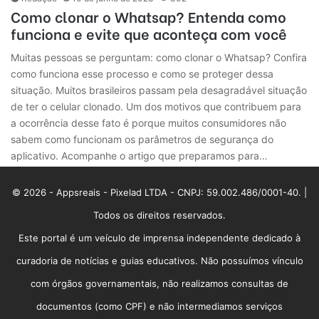
Como clonar o Whatsap? Entenda como
funciona e evite que aconteça com você
Muitas pessoas se perguntam: como clonar o Whatsap? Confira
como funciona esse processo e como se proteger dessa
situação. Muitos brasileiros passam pela desagradável situação
de ter o celular clonado. Um dos motivos que contribuem para
a ocorrência desse fato é porque muitos consumidores não
sabem como funcionam os parâmetros de segurança do
aplicativo. Acompanhe o artigo que preparamos para…
© 2026 - Appsreais - Pixelad LTDA - CNPJ: 59.002.486/0001-40. |
Todos os direitos reservados.
Este portal é um veículo de imprensa independente dedicado à
curadoria de notícias e guias educativos. Não possuímos vínculo
com órgãos governamentais, não realizamos consultas de
documentos (como CPF) e não intermediamos serviços