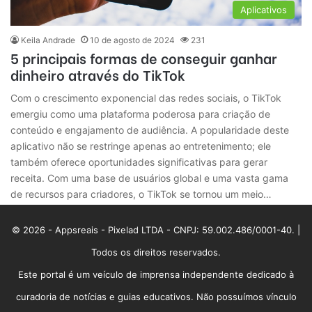
Aplicativos
Keila Andrade
10 de agosto de 2024
231
5 principais formas de conseguir ganhar
dinheiro através do TikTok
Com o crescimento exponencial das redes sociais, o TikTok
emergiu como uma plataforma poderosa para criação de
conteúdo e engajamento de audiência. A popularidade deste
aplicativo não se restringe apenas ao entretenimento; ele
também oferece oportunidades significativas para gerar
receita. Com uma base de usuários global e uma vasta gama
de recursos para criadores, o TikTok se tornou um meio…
© 2026 - Appsreais - Pixelad LTDA - CNPJ: 59.002.486/0001-40. |
Todos os direitos reservados.
Este portal é um veículo de imprensa independente dedicado à
curadoria de notícias e guias educativos. Não possuímos vínculo