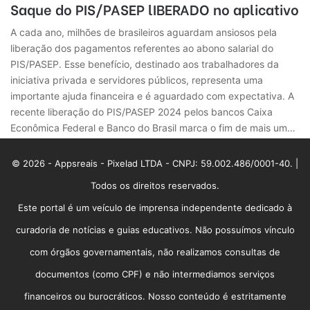
Saque do PIS/PASEP lIBERADO no aplicativo
A cada ano, milhões de brasileiros aguardam ansiosos pela
liberação dos pagamentos referentes ao abono salarial do
PIS/PASEP. Esse benefício, destinado aos trabalhadores da
iniciativa privada e servidores públicos, representa uma
importante ajuda financeira e é aguardado com expectativa. A
recente liberação do PIS/PASEP 2024 pelos bancos Caixa
Econômica Federal e Banco do Brasil marca o fim de mais um…
© 2026 - Appsreais - Pixelad LTDA - CNPJ: 59.002.486/0001-40. |
Todos os direitos reservados.
Este portal é um veículo de imprensa independente dedicado à
curadoria de notícias e guias educativos. Não possuímos vínculo
com órgãos governamentais, não realizamos consultas de
documentos (como CPF) e não intermediamos serviços
financeiros ou burocráticos. Nosso conteúdo é estritamente