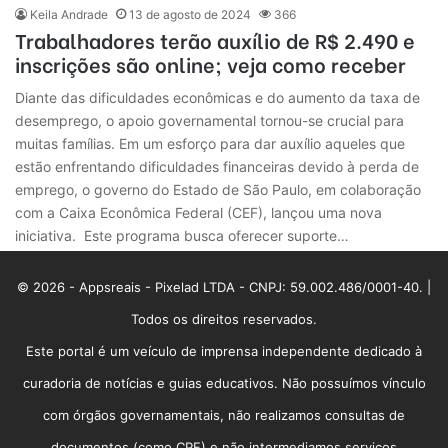
Keila Andrade
13 de agosto de 2024
366
Trabalhadores terão auxílio de R$ 2.490 e
inscrições são online; veja como receber
Diante das dificuldades econômicas e do aumento da taxa de
desemprego, o apoio governamental tornou-se crucial para
muitas famílias. Em um esforço para dar auxílio aqueles que
estão enfrentando dificuldades financeiras devido à perda de
emprego, o governo do Estado de São Paulo, em colaboração
com a Caixa Econômica Federal (CEF), lançou uma nova
iniciativa. Este programa busca oferecer suporte…
© 2026 - Appsreais - Pixelad LTDA - CNPJ: 59.002.486/0001-40. |
Todos os direitos reservados.
Este portal é um veículo de imprensa independente dedicado à
curadoria de notícias e guias educativos. Não possuímos vínculo
com órgãos governamentais, não realizamos consultas de
documentos (como CPF) e não intermediamos serviços