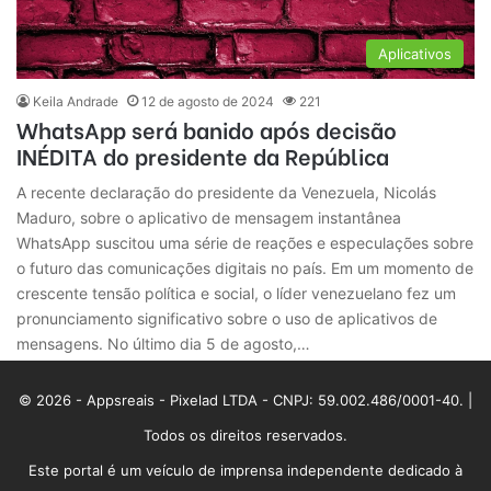
Aplicativos
Keila Andrade
12 de agosto de 2024
221
WhatsApp será banido após decisão
INÉDITA do presidente da República
A recente declaração do presidente da Venezuela, Nicolás
Maduro, sobre o aplicativo de mensagem instantânea
WhatsApp suscitou uma série de reações e especulações sobre
o futuro das comunicações digitais no país. Em um momento de
crescente tensão política e social, o líder venezuelano fez um
pronunciamento significativo sobre o uso de aplicativos de
mensagens. No último dia 5 de agosto,…
© 2026 - Appsreais - Pixelad LTDA - CNPJ: 59.002.486/0001-40. |
Todos os direitos reservados.
Este portal é um veículo de imprensa independente dedicado à