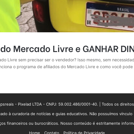
 do Mercado Livre e GANHAR DI
cado Livre sem precisar ser o vendedor? Isso mesmo, sem necessid
unciona o programa de afiliados do Mercado Livre e como você pode
sreais - Pixelad LTDA - CNPJ: 59.002.486/0001-40. | Todos os direito
ado à curadoria de notícias e guias educativos. Não possuímos víncul
 financeiros ou burocráticos. Nosso conteúdo é estritamente informati
Home
Contato
Política de Privacidade