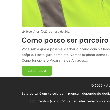
José Vitor
23 de maio de 2024
Como posso ser parceiro
Você sabia que é possível ganhar dinheiro com o Mer
próprio. Neste guia completo, vamos explorar como f
Como funciona o Programa de Afiliados…
Leia mais »
© 2026 - App
Este portal é um veículo de imprensa independente dedic
documentos (como CPF) e não intermediamos serviços