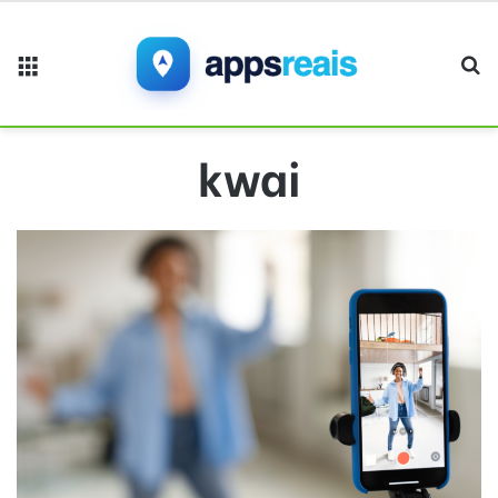
Menu
Pr
kwai