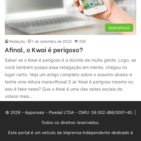
Aplicativos
Redação
1 de setembro de 2022
256
Afinal, o Kwai é perigoso?
Saber se o Kwai é perigoso é a dúvida de muita gente. Logo, se
você também possui essa indagação em mente, chegou no
lugar certo. Veja um artigo completo sobre o assunto abaixo e
tenha uma leitura maravilhosa! E aí: Kwai é perigoso mesmo ou
isso é fake news? Que o Kwai é uma das redes sociais de
vídeos mais…
© 2026 - Appsreais - Pixelad LTDA - CNPJ: 59.002.486/0001-40. |
Todos os direitos reservados.
Este portal é um veículo de imprensa independente dedicado à