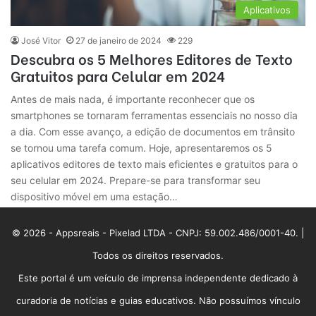
Aplicativos
José Vitor
27 de janeiro de 2024
229
Descubra os 5 Melhores Editores de Texto
Gratuitos para Celular em 2024
Antes de mais nada, é importante reconhecer que os
smartphones se tornaram ferramentas essenciais no nosso dia
a dia. Com esse avanço, a edição de documentos em trânsito
se tornou uma tarefa comum. Hoje, apresentaremos os 5
aplicativos editores de texto mais eficientes e gratuitos para o
seu celular em 2024. Prepare-se para transformar seu
dispositivo móvel em uma estação…
© 2026 - Appsreais - Pixelad LTDA - CNPJ: 59.002.486/0001-40. |
Todos os direitos reservados.
Este portal é um veículo de imprensa independente dedicado à
curadoria de notícias e guias educativos. Não possuímos vínculo