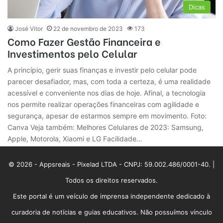
Dicas
José Vitor
22 de novembro de 2023
173
Como Fazer Gestão Financeira e
Investimentos pelo Celular
A princípio, gerir suas finanças e investir pelo celular pode
parecer desafiador, mas, com toda a certeza, é uma realidade
acessível e conveniente nos dias de hoje. Afinal, a tecnologia
nos permite realizar operações financeiras com agilidade e
segurança, apesar de estarmos sempre em movimento. Foto:
Canva Veja também: Melhores Celulares de 2023: Samsung,
Apple, Motorola, Xiaomi e LG Facilidade…
© 2026 - Appsreais - Pixelad LTDA - CNPJ: 59.002.486/0001-40. |
Todos os direitos reservados.
Este portal é um veículo de imprensa independente dedicado à
curadoria de notícias e guias educativos. Não possuímos vínculo