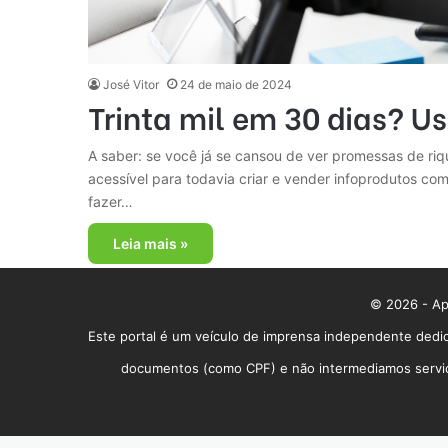
José Vitor
24 de maio de 2024
Trinta mil em 30 dias? 
A saber: se você já se cansou de ver promessas de riqu
acessível para todavia criar e vender infoprodutos co
fazer…
Leia mais »
© 2026 - App
Este portal é um veículo de imprensa independente dedic
documentos (como CPF) e não intermediamos serviços