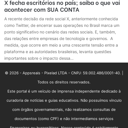
X fecha escritórios no país; saiba o que vai
acontecer com SUA CONTA
A recente decisão da rede social X, anteriormente conhecida
como Twitter, de encerrar suas operações no Brasil marca um
ponto significativo no cenário das redes sociais. E, também,
das relações entre empresas de tecnologia e governos. A
medida, que ocorre em meio a uma crescente tensão entre a
plataforma e as autoridades brasileiras, levanta questões
importantes sobre o impacto dessa…
© 2026 - Appsreais - Pixelad LTDA - CNPJ: 59.002.486/0001-40. |
Todos os direitos reservados.
Este portal é um veículo de imprensa independente dedicado à
curadoria de notícias e guias educativos. Não possuímos vínculo
com órgãos governamentais, não realizamos consultas de
documentos (como CPF) e não intermediamos serviços
financeiros ou burocráticos. Nosso conteúdo é estritamente