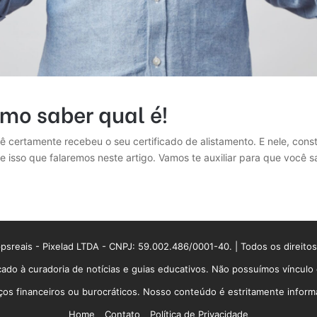
mo saber qual é!
 certamente recebeu o seu certificado de alistamento. E nele, cons
e isso que falaremos neste artigo. Vamos te auxiliar para que você 
sreais - Pixelad LTDA - CNPJ: 59.002.486/0001-40. | Todos os direito
ado à curadoria de notícias e guias educativos. Não possuímos víncul
 financeiros ou burocráticos. Nosso conteúdo é estritamente informati
Home
Contato
Política de Privacidade