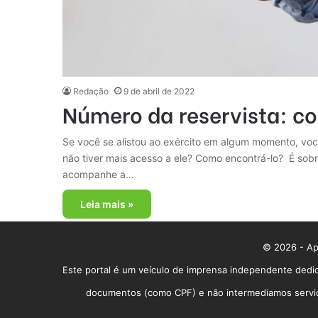
Redação
9 de abril de 2022
Número da reservista: co
Se você se alistou ao exército em algum momento, você
não tiver mais acesso a ele? Como encontrá-lo? É sobr
acompanhe a…
Leia mais »
© 2026 - App
Este portal é um veículo de imprensa independente dedic
documentos (como CPF) e não intermediamos serviços