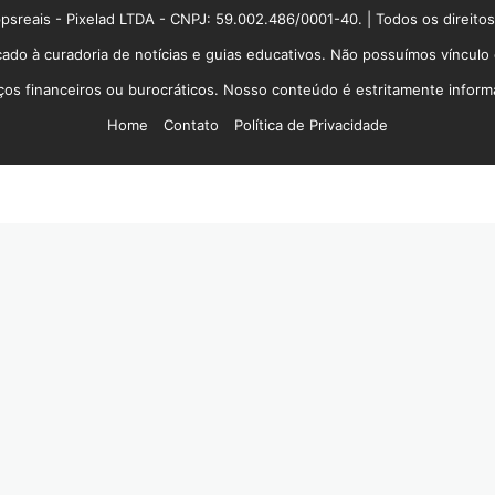
sreais - Pixelad LTDA - CNPJ: 59.002.486/0001-40. | Todos os direito
ado à curadoria de notícias e guias educativos. Não possuímos víncul
 financeiros ou burocráticos. Nosso conteúdo é estritamente informati
Home
Contato
Política de Privacidade