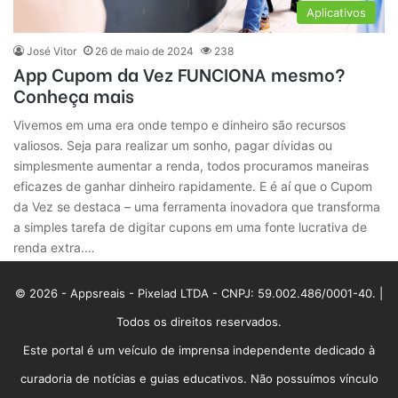
Aplicativos
José Vitor
26 de maio de 2024
238
App Cupom da Vez FUNCIONA mesmo?
Conheça mais
Vivemos em uma era onde tempo e dinheiro são recursos
valiosos. Seja para realizar um sonho, pagar dívidas ou
simplesmente aumentar a renda, todos procuramos maneiras
eficazes de ganhar dinheiro rapidamente. E é aí que o Cupom
da Vez se destaca – uma ferramenta inovadora que transforma
a simples tarefa de digitar cupons em uma fonte lucrativa de
renda extra.…
© 2026 - Appsreais - Pixelad LTDA - CNPJ: 59.002.486/0001-40. |
Todos os direitos reservados.
Este portal é um veículo de imprensa independente dedicado à
curadoria de notícias e guias educativos. Não possuímos vínculo